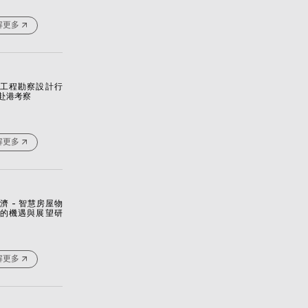
解更多
工程勘察設計行
赴港考察
解更多
濟 - 智慧房屋物
的機遇與展望研
解更多