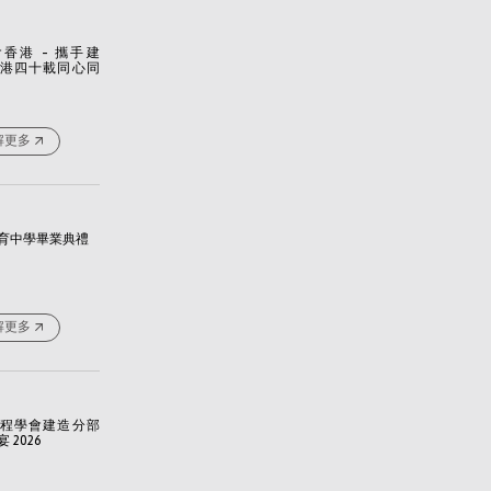
香港 - 攜手建
港四十載同心同
解更多
育中學畢業典禮
解更多
程學會建造分部
 2026