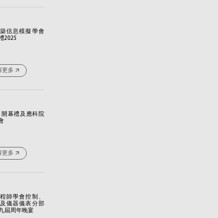
築信息模擬學會
2025
解更多
+ 開幕禮及應科院
會
解更多
程師學會控制、
及儀器儀表分部
九屆周年晚宴