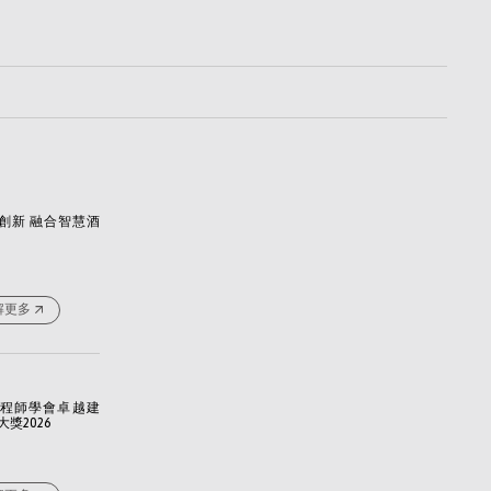
動創新 融合智慧酒
解更多
程師學會卓越建
獎2026